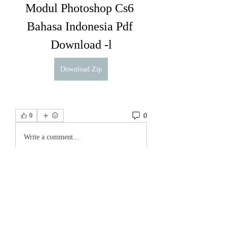
Modul Photoshop Cs6 
Bahasa Indonesia Pdf 
Download -l
Download Zip
0
0
Write a comment...
About
Welcome to the group! You can connect
with other members, ge
...
Read more